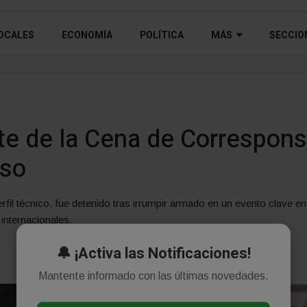
OCALES
ECONOMÍA
POLÍTICA
MÁS
SECCIO
nte de la Cena de Correspon
aso
il técnico, fue detenido tras irrumpir armado en un evento clave e
 internacionales.
🔔 ¡Activa las Notificaciones!
Mantente informado con las últimas novedades.