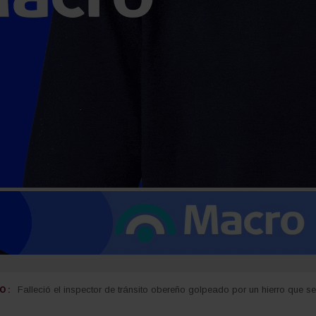
 :
Carlos Arce anticipó que votará en contra de la modificación de la Ley