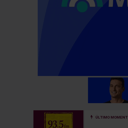
ÚLTIMO MOMENTO
ño golpeado por un hierro que se desprendió de un camión