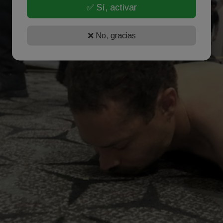
✅ Sí, activar
❌ No, gracias