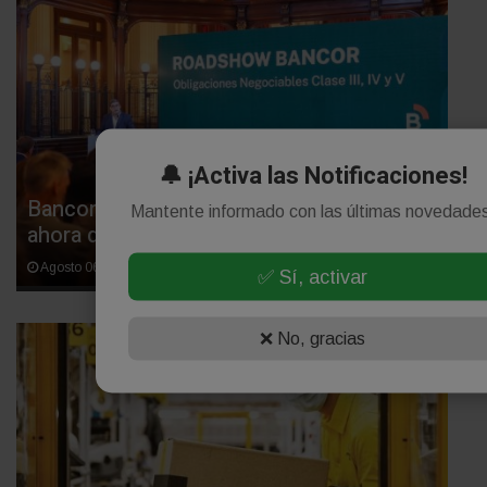
🔔 ¡Activa las Notificaciones!
Bancor consiguió dinero del mercado y
Mantente informado con las últimas novedade
ahora diseña nuevas líneas de créditos
Agosto 06, 2026
✅ Sí, activar
❌ No, gracias