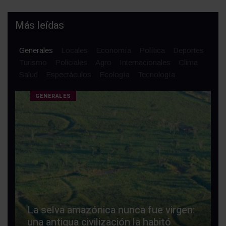
Más leídas
Generales
Locales
Economía
Política
Deportes
Turismo
Policiales
Agro
Internacionales
Clima
Salud
Espectáculos
Ecología
Tecnología
GENERALES
La selva amazónica nunca fue virgen:
una antigua civilización la habitó