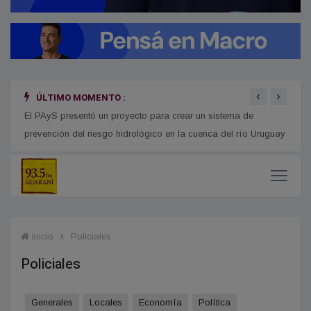
‹
›
ÚLTIMO MOMENTO :
n San
El PAyS presentó un proyecto para crear un sistema de
Detec
prevención del riesgo hidrológico en la cuenca del río Uruguay
deten
Inicio
Policiales
Policiales
Generales
Locales
Economía
Política