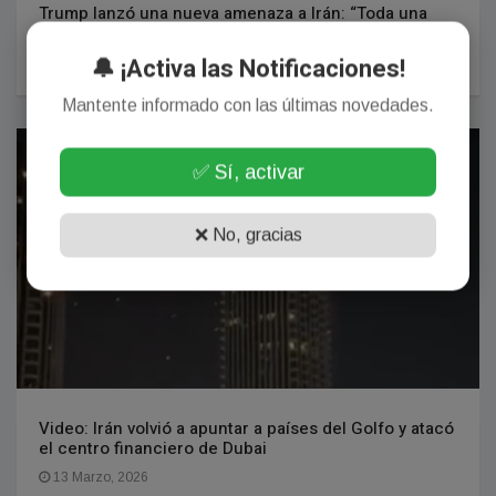
Trump lanzó una nueva amenaza a Irán: “Toda una
civilización morirá”
🔔 ¡Activa las Notificaciones!
07 Abril, 2026
Mantente informado con las últimas novedades.
INTERNACIONALES
✅ Sí, activar
❌ No, gracias
Video: Irán volvió a apuntar a países del Golfo y atacó
el centro financiero de Dubai
13 Marzo, 2026