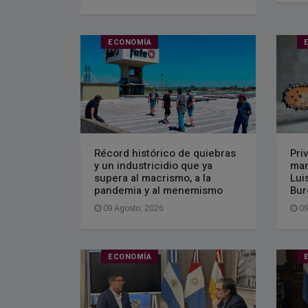
ECONOMÍA
Récord histórico de quiebras
Pri
y un industricidio que ya
man
supera al macrismo, a la
Lui
pandemia y al menemismo
Bur
09 Agosto, 2026
09
ECONOMÍA