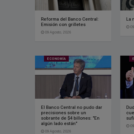
Reforma del Banco Central:
La 
Emisión con grilletes
09
09 Agosto, 2026
ECONOMÍA
El Banco Central no pudo dar
Dud
precisiones sobre un
cue
sobrante de $4 billones: "En
suf
algún lado están"
09
09 Agosto, 2026