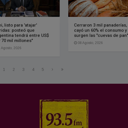
i, listo para 'atajar'
Cerraron 3 mil panaderías,
ridas: posteó que
cayó un 60% el consumo y
gentina tendrá entre US$
surgen las "cuevas de pan
y 70 mil millones"
08 Agosto, 2026
 Agosto, 2026
1
2
3
4
5