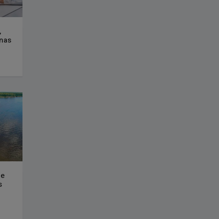
,
onas
ue
s