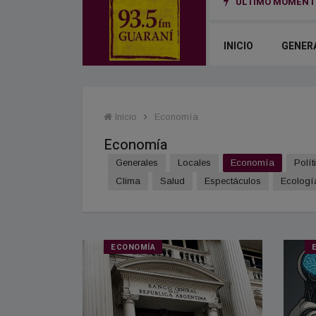
ÚLTIMO MOMENTO
bierno nacional en San Cayetano: “El trabajo no puede ser una mercancía”
INICIO
GENER
Inicio
Economía
Economía
Generales
Locales
Economía
Polít
Clima
Salud
Espectáculos
Ecologí
ECONOMÍA