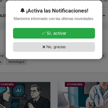
 :
El PAyS presentó un proyecto para crear un sistema de prevención del 
🔔 ¡Activa las Notificaciones!
ALES
LOCALES
ECONOMÍA
POLÍTICA
MÁS
Mantente informado con las últimas novedades.
✅ Sí, activar
❌ No, gracias
ica
Deportes
Turismo
Policiales
Agro
Internacionales
a
Tecnología
ECONOMÍA
ECONOMÍA