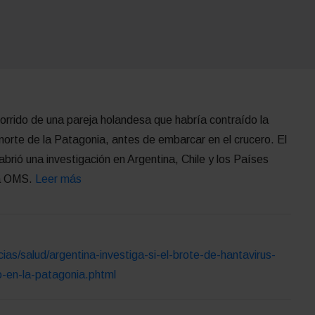
orrido de una pareja holandesa que habría contraído la
 norte de la Patagonia, antes de embarcar en el crucero. El
brió una investigación en Argentina, Chile y los Países
la OMS.
Leer más
cias/salud/argentina-investiga-si-el-brote-de-hantavirus-
o-en-la-patagonia.phtml