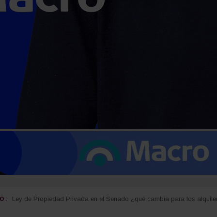
 :
Ley de Propiedad Privada en el Senado ¿qué cambia para los alquile