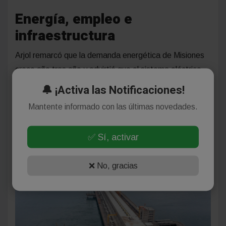
Energía, empleo e
infraestructura
Arjol remarcó que la demanda energética de Misiones
crece año tras año y advirtió que el sistema eléctrico
provincial enfrenta limitaciones estructurales. Según
🔔 ¡Activa las Notificaciones!
indicó, el consumo eléctrico podría duplicarse en las
Mantente informado con las últimas novedades.
próximas dos décadas.
✅ Sí, activar
“
Si seguimos creciendo, la necesidad de
generación de energía se va a duplicar
”, advirtió.
❌ No, gracias