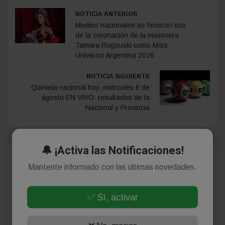
NOTICIA ANTERIOR
Medios nacionales se hicieron eco
de la coronación de la misionera
Tamara Rogouski como Miss
Universo Argentina 2026
NOTICIA SIGUIENTE
Quiniela nacional hoy, miércoles 6 de
agosto EN VIVO: resultados de la
Nacional y Provincia
🔔 ¡Activa las Notificaciones!
Comentarios
Mantente informado con las últimas novedades.
✅ Sí, activar
¡Sin comentarios aún!