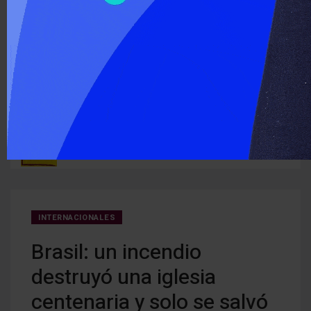
‹
›
ÚLTIMO MOMENTO :
ria de
Ley de Propiedad Privada en el Senado ¿qué cambia para los
El Se
alquileres y los desalojos?
debió
INTERNACIONALES
Brasil: un incendio
destruyó una iglesia
centenaria y solo se salvó