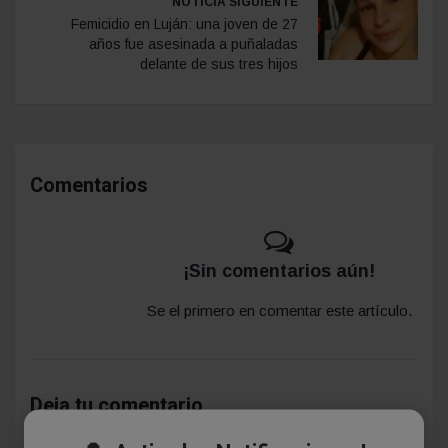
NOTICIA SIGUIENTE
Femicidio en Luján: una joven de 27
años fue asesinada a puñaladas
delante de sus tres hijos
Comentarios
¡Sin comentarios aún!
Se el primero en comentar este artículo.
Deja tu comentario