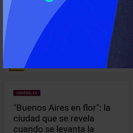
‹
›
ÚLTIMO MOMENTO :
n San
El PAyS presentó un proyecto para crear un sistema de
Detec
prevención del riesgo hidrológico en la cuenca del río Uruguay
deten
GENERALES
"Buenos Aires en flor": la
ciudad que se revela
cuando se levanta la