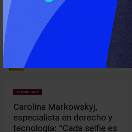
‹
›
ÚLTIMO MOMENTO :
Detectan cocaína oculta en carne que iba a ser entregada a
Cerra
ruguay
detenidos
creci
TECNOLOGÍA
Carolina Markowskyj,
especialista en derecho y
tecnología: “Cada selfie es