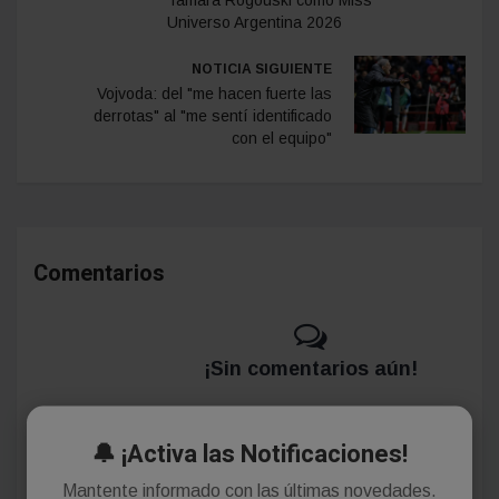
Universo Argentina 2026
NOTICIA SIGUIENTE
Vojvoda: del "me hacen fuerte las
derrotas" al "me sentí identificado
con el equipo"
Comentarios
¡Sin comentarios aún!
Se el primero en comentar este artículo.
🔔 ¡Activa las Notificaciones!
Mantente informado con las últimas novedades.