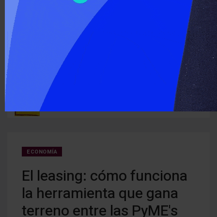
‹
›
ÚLTIMO MOMENTO :
Detectan cocaína oculta en carne que iba a ser entregada a
Cerra
ruguay
detenidos
creci
ECONOMÍA
El leasing: cómo funciona
la herramienta que gana
terreno entre las PyME's