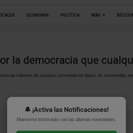
OCALES
ECONOMÍA
POLÍTICA
MÁS
SECCIO
or la democracia que cualqu
iencia de millones de cuerpos convertida en datos, en commodity, en
🔔 ¡Activa las Notificaciones!
Mantente informado con las últimas novedades.