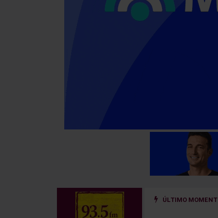
ÚLTIMO MOMENTO
ño golpeado por un hierro que se desprendió de un camión