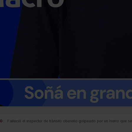
 :
Carlos Arce anticipó que votará en contra de la modificación de la Ley