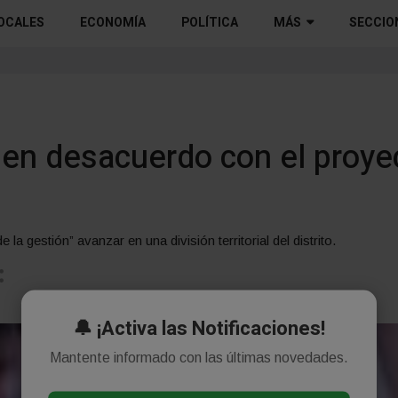
OCALES
ECONOMÍA
POLÍTICA
MÁS
SECCIO
 en desacuerdo con el proye
la gestión” avanzar en una división territorial del distrito.
🔔 ¡Activa las Notificaciones!
Mantente informado con las últimas novedades.