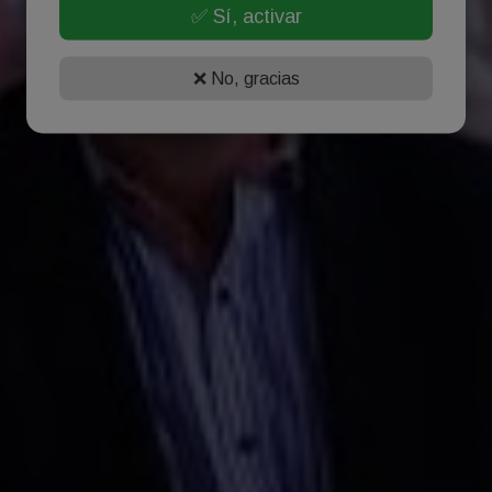
✅ Sí, activar
❌ No, gracias