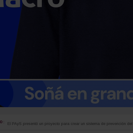
 :
guay
Detectan cocaína oculta en carne que iba a ser entregada a detenidos