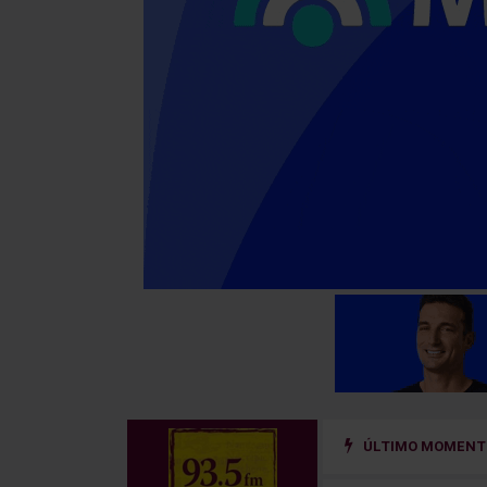
ÚLTIMO MOMENTO
 un sistema de prevención del riesgo hidrológico en la cuenca del río Uru