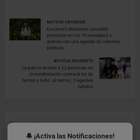
NOTICIA ANTERIOR
Encuentro Misionero consolidó
presencia en los 79 municipios y
avanza con una agenda de reformas
políticas
NOTICIA SIGUIENTE
La policía arrestó a 12 personas en
la manifestación contra la ley de
tierras y hubo, al menos, 3 agentes
heridos
Comentarios
🔔 ¡Activa las Notificaciones!