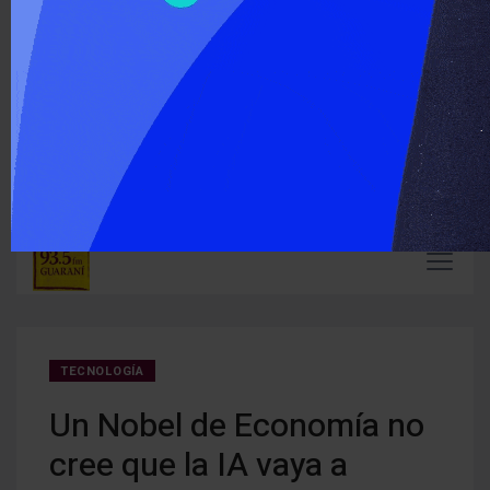
‹
›
ÚLTIMO MOMENTO :
Carlos Arce anticipó que votará en contra de la modificación
En Mi
de la Ley de Tierras
mient
TECNOLOGÍA
Un Nobel de Economía no
cree que la IA vaya a