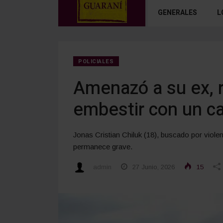
GENERALES
L
POLICIALES
Amenazó a su ex, r
embestir con un c
Jonas Cristian Chiluk (18), buscado por vio
permanece grave.
admin
27 Junio, 2026
15