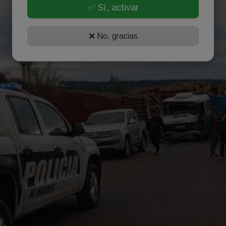
✅ Sí, activar
❌ No, gracias