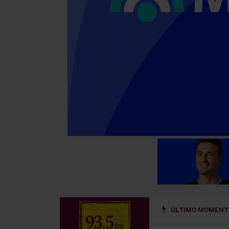
ÚLTIMO MOMENTO
 un sistema de prevención del riesgo hidrológico en la cuenca del río Uru