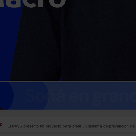
 :
guay
Detectan cocaína oculta en carne que iba a ser entregada a detenidos