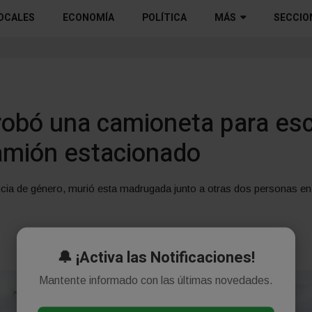
OCALES
ECONOMÍA
POLÍTICA
MÁS
SECCIO
obó una camioneta para esc
amión estacionado
lencia de género, murió esta madrugada junto a otras dos personas
🔔 ¡Activa las Notificaciones!
Mantente informado con las últimas novedades.