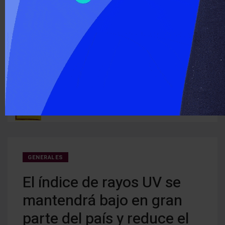
‹
›
ÚLTIMO MOMENTO :
ria de
Ley de Propiedad Privada en el Senado ¿qué cambia para los
El Se
alquileres y los desalojos?
debió
GENERALES
El índice de rayos UV se
mantendrá bajo en gran
parte del país y reduce el