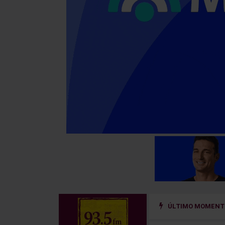
ÚLTIMO MOMENTO
 un sistema de prevención del riesgo hidrológico en la cuenca del río Uru