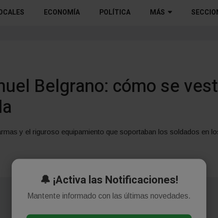
OCALES
ECONOMÍA
POLÍTICA
MÁS
SECCIO
uel Belgrano: cómo se vestía
la
 armas y el riguroso equipamiento que soportaban los soldados en los
🔔 ¡Activa las Notificaciones!
Mantente informado con las últimas novedades.