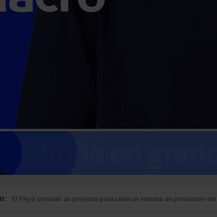
 :
guay
Detectan cocaína oculta en carne que iba a ser entregada a detenidos