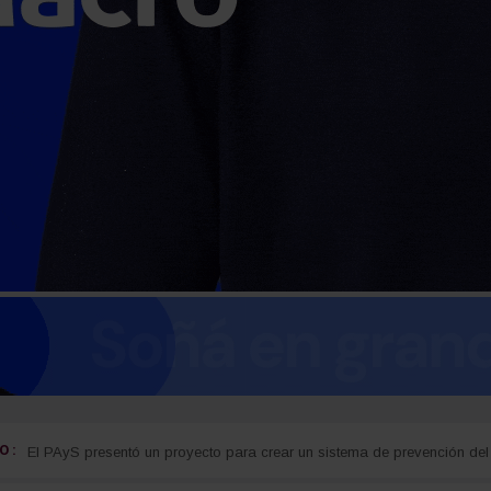
 :
guay
Detectan cocaína oculta en carne que iba a ser entregada a detenidos