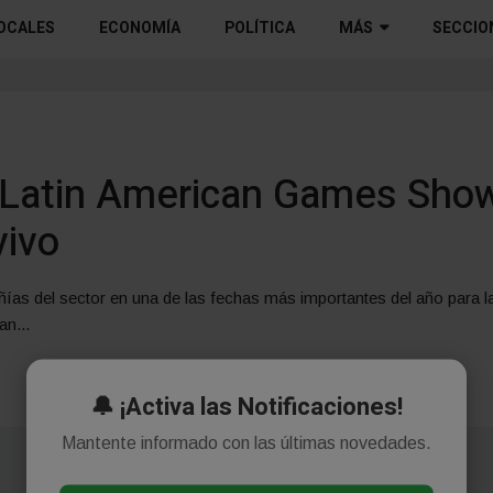
OCALES
ECONOMÍA
POLÍTICA
MÁS
SECCIO
 Latin American Games Sho
vivo
ías del sector en una de las fechas más importantes del año para la
n...
🔔 ¡Activa las Notificaciones!
Mantente informado con las últimas novedades.