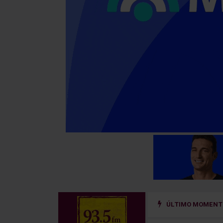
ÚLTIMO MOMENTO
 un sistema de prevención del riesgo hidrológico en la cuenca del río Uru