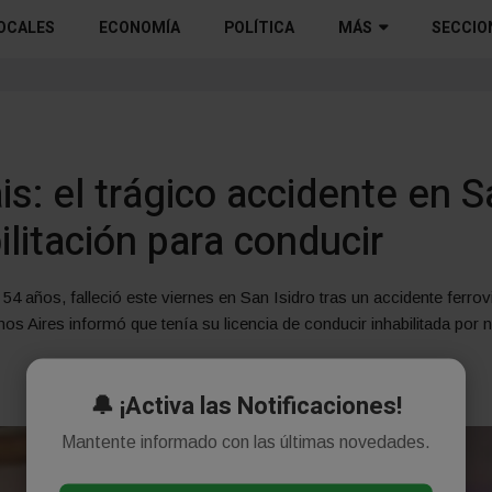
OCALES
ECONOMÍA
POLÍTICA
MÁS
SECCIO
s: el trágico accidente en Sa
ilitación para conducir
54 años, falleció este viernes en San Isidro tras un accidente ferrov
os Aires informó que tenía su licencia de conducir inhabilitada por 
🔔 ¡Activa las Notificaciones!
Mantente informado con las últimas novedades.