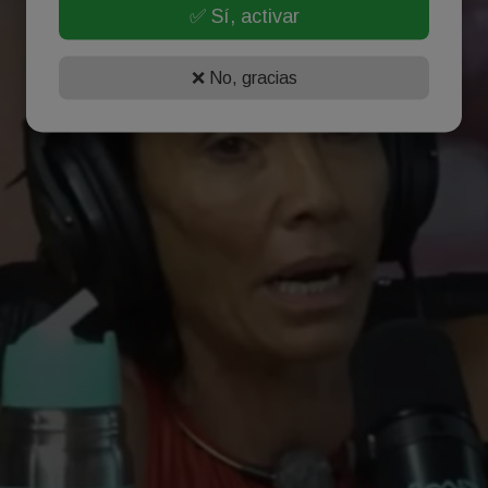
✅ Sí, activar
❌ No, gracias