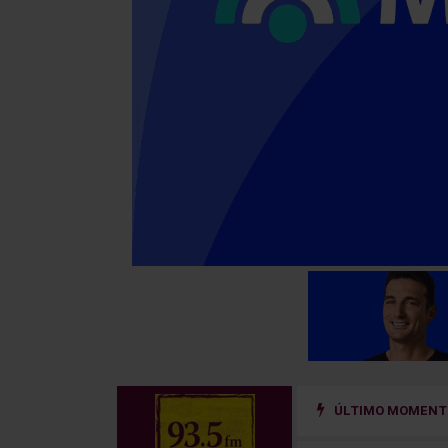
ÚLTIMO MOMENTO
 un sistema de prevención del riesgo hidrológico en la cuenca del río Uru