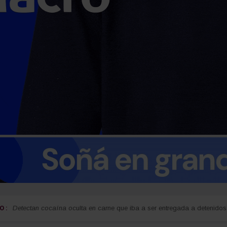
 :
guay
Detectan cocaína oculta en carne que iba a ser entregada a detenidos