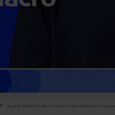
 :
El Senado aprobó la Ley de Propiedad Privada y el Gobierno debió c
Fuego