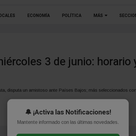
OCALES
ECONOMÍA
POLÍTICA
MÁS
SECCIO
iércoles 3 de junio: horario 
alista, disputa un amistoso ante Países Bajos; más seleccionados co
🔔 ¡Activa las Notificaciones!
Mantente informado con las últimas novedades.