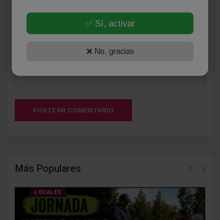
(Su email no será publicado)
✅ Sí, activar
❌ No, gracias
POSTEAR COMENTARIO
Más Populares
LOCALES