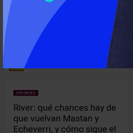
‹
›
ÚLTIMO MOMENTO :
ra los
El Senado aprobó la Ley de Propiedad Privada y el Gobierno
Hace 
debió ceder modificaciones a la Ley de Manejo de Fuego
DEPORTES
River: qué chances hay de
que vuelvan Mastan y
Echeverri, y cómo sigue el