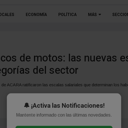
OCALES
ECONOMÍA
POLÍTICA
MÁS
SECCIO
cos de motos: las nuevas e
egorías del sector
de ACARA ratificaron las escalas salariales que determinan los hab
🔔 ¡Activa las Notificaciones!
Mantente informado con las últimas novedades.