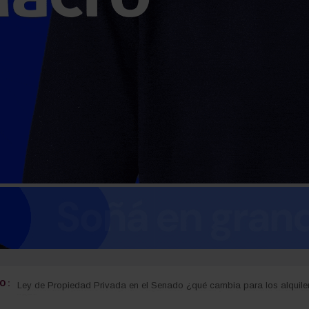
 :
El Senado aprobó la Ley de Propiedad Privada y el Gobierno debió c
Fuego