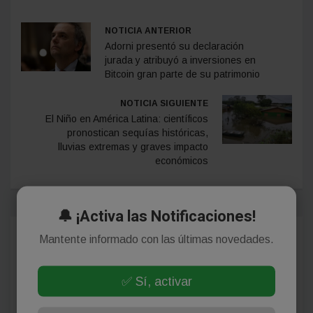
NOTICIA ANTERIOR
Adorni presentó su declaración
jurada y atribuyó a inversiones en
Bitcoin gran parte de su patrimonio
NOTICIA SIGUIENTE
El Niño en América Latina: científicos
pronostican sequías históricas,
lluvias extremas y graves impacto
económicos
🔔 ¡Activa las Notificaciones!
Mantente informado con las últimas novedades.
Comentarios
✅ Sí, activar
¡Sin comentarios aún!