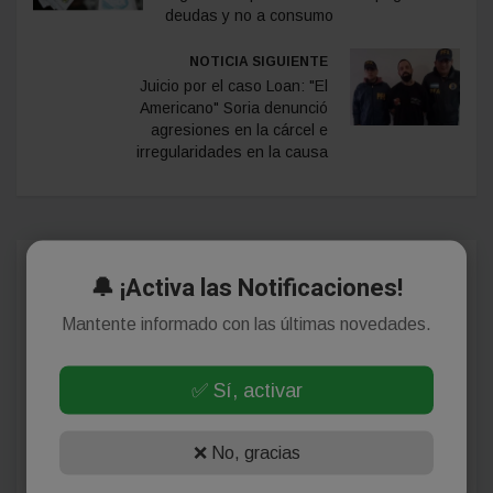
deudas y no a consumo
NOTICIA SIGUIENTE
Juicio por el caso Loan: "El
Americano" Soria denunció
agresiones en la cárcel e
irregularidades en la causa
Comentarios
🔔 ¡Activa las Notificaciones!
Mantente informado con las últimas novedades.
¡Sin comentarios aún!
✅ Sí, activar
Se el primero en comentar este artículo.
❌ No, gracias