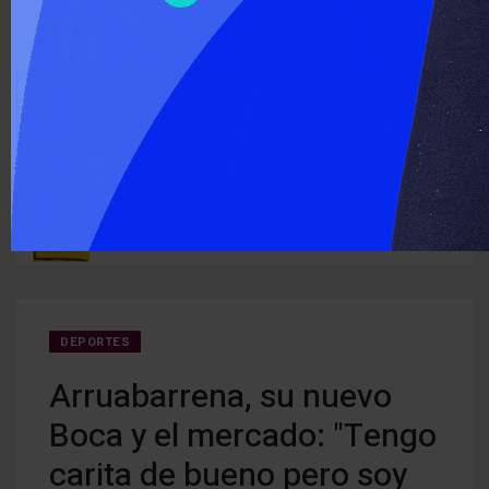
‹
›
ÚLTIMO MOMENTO :
Detectan cocaína oculta en carne que iba a ser entregada a
Cerra
ruguay
detenidos
creci
DEPORTES
Arruabarrena, su nuevo
Boca y el mercado: "Tengo
carita de bueno pero soy