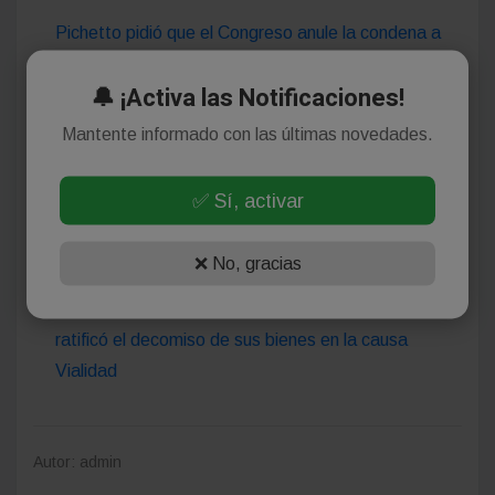
Pichetto pidió que el Congreso anule la condena a
Cristina Kirchner y criticó al Gobierno de Milei
🔔 ¡Activa las Notificaciones!
Mantente informado con las últimas novedades.
Cristina Kirchner recurrió a la Corte Suprema para
✅ Sí, activar
evitar el decomiso de bienes de sus hijos
❌ No, gracias
Revés judicial para Cristina Kirchner: Casación
ratificó el decomiso de sus bienes en la causa
Vialidad
Autor: admin