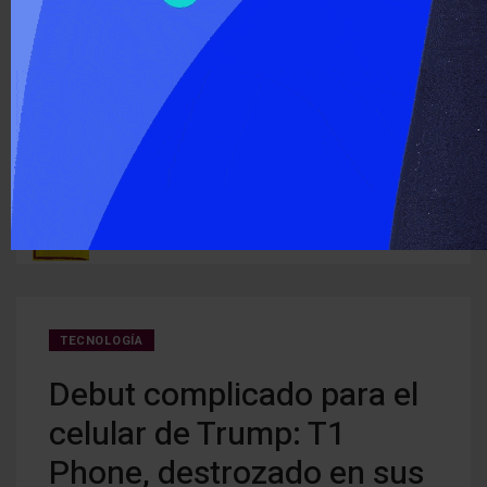
‹
›
ÚLTIMO MOMENTO :
Detectan cocaína oculta en carne que iba a ser entregada a
Cerra
ruguay
detenidos
creci
TECNOLOGÍA
Debut complicado para el
celular de Trump: T1
Phone, destrozado en sus