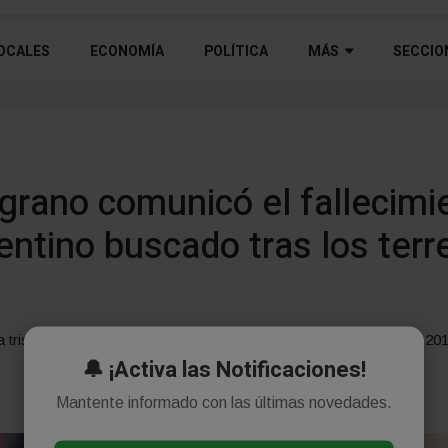
OCALES
ECONOMÍA
POLÍTICA
MÁS
SECCIO
grano comunicó el fallecimi
entino buscado tras los ter
riste noticia sobre la muerte del chico, que integró la categoría 2017
🔔 ¡Activa las Notificaciones!
Mantente informado con las últimas novedades.