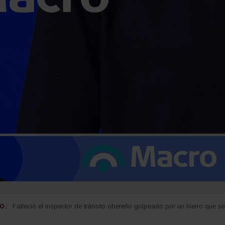
 :
Carlos Arce anticipó que votará en contra de la modificación de la Ley