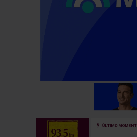
ÚLTIMO MOMENTO
ño golpeado por un hierro que se desprendió de un camión