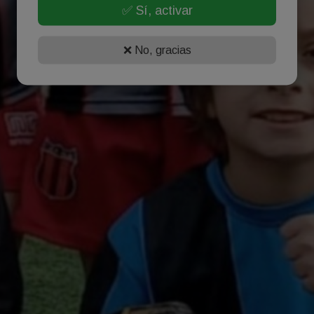
✅ Sí, activar
❌ No, gracias