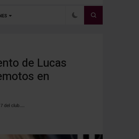
NES
ento de Lucas
remotos en
 del club....