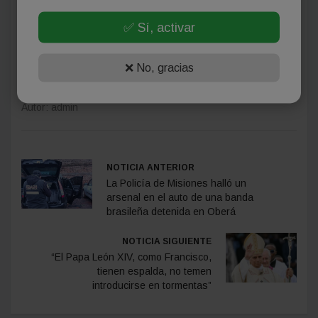
✅ Sí, activar
❌ No, gracias
Autor: admin
NOTICIA ANTERIOR
La Policía de Misiones halló un
arsenal en el auto de una banda
brasileña detenida en Oberá
NOTICIA SIGUIENTE
“El Papa León XIV, como Francisco,
tienen espalda, no temen
introducirse en tormentas”