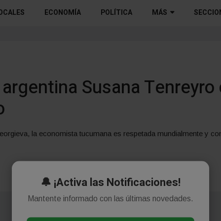
OCALES
ECONOMÍA
POLÍTICA
MÁS
SECCIO
a argentina Susana Tenreyr
o
a Georgieva, la economista tucumana es respetada mundialmente y c
🔔 ¡Activa las Notificaciones!
Mantente informado con las últimas novedades.