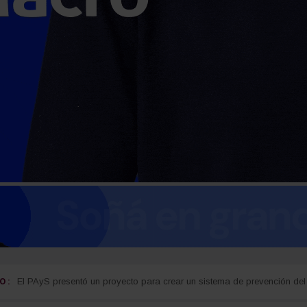
 :
guay
Detectan cocaína oculta en carne que iba a ser entregada a detenidos