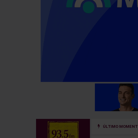
ÚLTIMO MOMENTO
 un sistema de prevención del riesgo hidrológico en la cuenca del río Uru