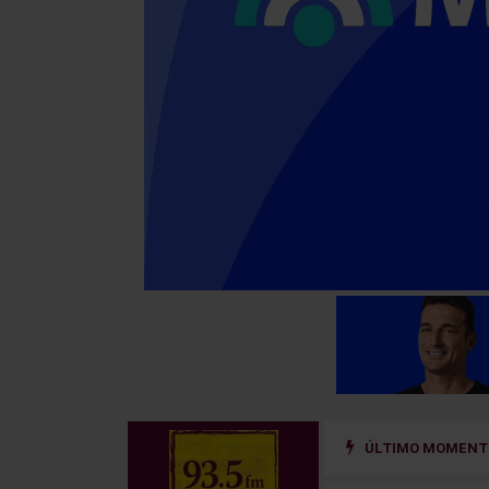
ÚLTIMO MOMENTO
 un sistema de prevención del riesgo hidrológico en la cuenca del río Uru