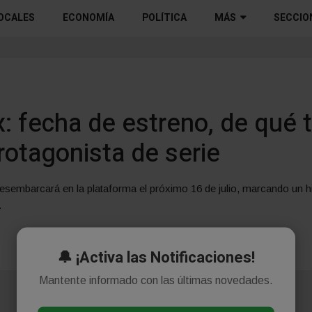
OCALES
ECONOMÍA
POLÍTICA
MÁS
SECCIO
x: fecha de estreno, de qué t
rotagonista de serie
esembarcará en la plataforma el próximo 16 de julio, marcando un hi
.
🔔 ¡Activa las Notificaciones!
Mantente informado con las últimas novedades.