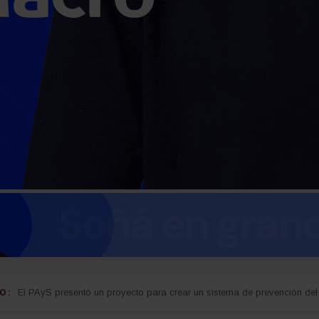
 :
guay
Detectan cocaína oculta en carne que iba a ser entregada a detenidos