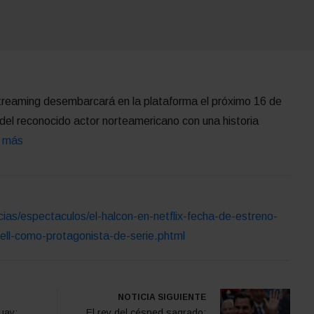
treaming desembarcará en la plataforma el próximo 16 de
a del reconocido actor norteamericano con una historia
 más
cias/espectaculos/el-halcon-en-netflix-fecha-de-estreno-
rell-como-protagonista-de-serie.phtml
NOTICIA SIGUIENTE
uay:
El rey del césped sagrado: