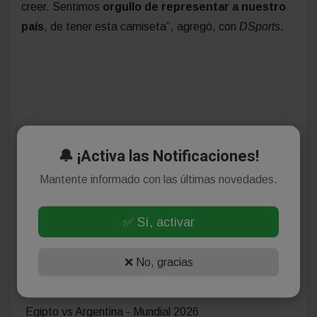
creer. Sentimos
orgullo de representar a nuestro
país
, de tener esta camiseta”, agregó, con
DSports
.
🔔 ¡Activa las Notificaciones!
Mantente informado con las últimas novedades.
✅ Sí, activar
❌ No, gracias
Egipto vs Argentina - Mundial 2026