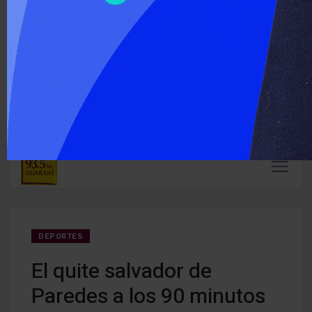
‹
›
ÚLTIMO MOMENTO :
Carlos Arce anticipó que votará en contra de la modificación
En Mi
de la Ley de Tierras
mient
DEPORTES
El quite salvador de
Paredes a los 90 minutos