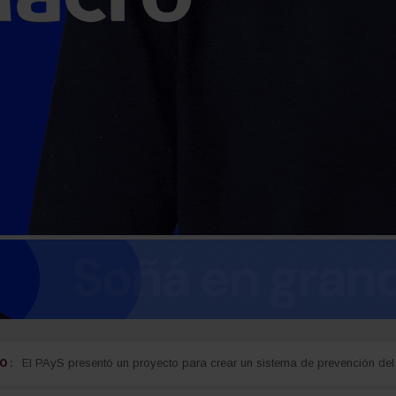
 :
guay
Detectan cocaína oculta en carne que iba a ser entregada a detenidos