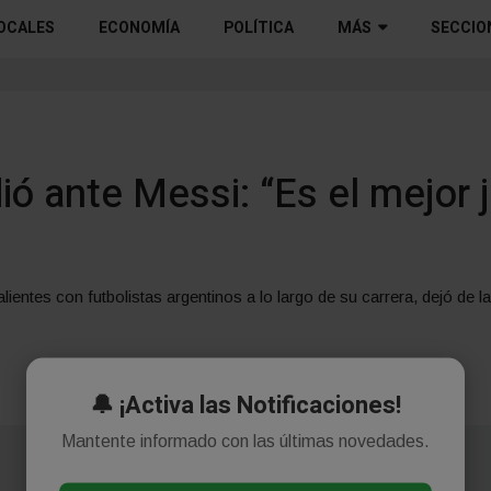
OCALES
ECONOMÍA
POLÍTICA
MÁS
SECCIO
dió ante Messi: “Es el mejor 
ientes con futbolistas argentinos a lo largo de su carrera, dejó de la
🔔 ¡Activa las Notificaciones!
Mantente informado con las últimas novedades.