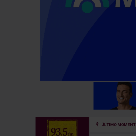
ÚLTIMO MOMENTO
 un sistema de prevención del riesgo hidrológico en la cuenca del río Uru