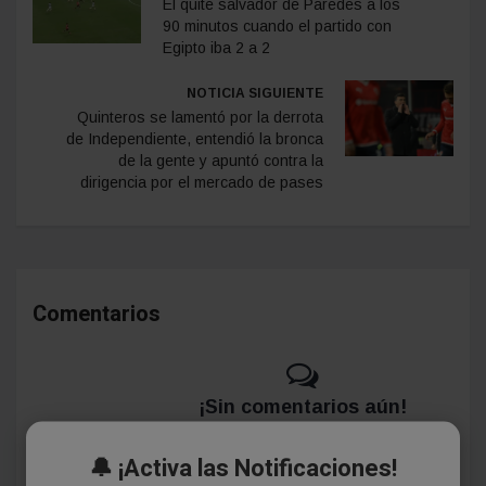
El quite salvador de Paredes a los
90 minutos cuando el partido con
Egipto iba 2 a 2
NOTICIA SIGUIENTE
Quinteros se lamentó por la derrota
de Independiente, entendió la bronca
de la gente y apuntó contra la
dirigencia por el mercado de pases
Comentarios
¡Sin comentarios aún!
Se el primero en comentar este artículo.
🔔 ¡Activa las Notificaciones!