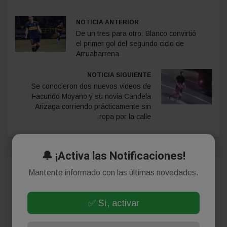
NOTICIA ANTERIOR
De un tres para otro: Blanco convirtió
el primer gol del segundo ciclo de
Arruabarrena
NOTICIA SIGUIENTE
Se conocieron dos nuevos videos de
Facundo Moyano y su novia Candela
Arizaga corriendo prácticamente sin
ropa por la calle
🔔 ¡Activa las Notificaciones!
Mantente informado con las últimas novedades.
Comentarios
✅ Sí, activar
¡Sin comentarios aún!