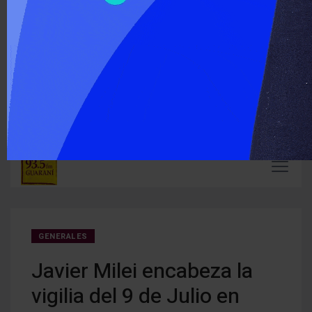
‹
›
ÚLTIMO MOMENTO :
Carlos Arce anticipó que votará en contra de la modificación
En Mi
de la Ley de Tierras
mient
GENERALES
Javier Milei encabeza la
vigilia del 9 de Julio en