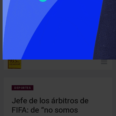
‹
›
ÚLTIMO MOMENTO :
Carlos Arce anticipó que votará en contra de la modificación
En Mi
de la Ley de Tierras
mient
DEPORTES
Jefe de los árbitros de
FIFA: de “no somos