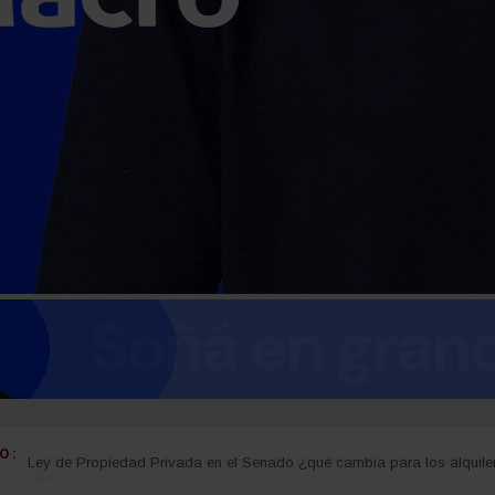
 :
El Senado aprobó la Ley de Propiedad Privada y el Gobierno debió c
Fuego