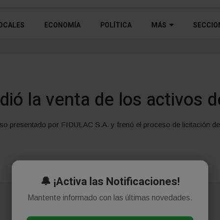
OCALES
ECONOMÍA
POLÍTICA
MÁS
SECCIO
dió la venta de los activos 
so presentado por FIDULAC S.A. y frenó el proceso de licitación de 
🔔 ¡Activa las Notificaciones!
Mantente informado con las últimas novedades.