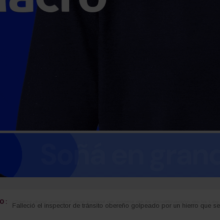
 :
Carlos Arce anticipó que votará en contra de la modificación de la Ley