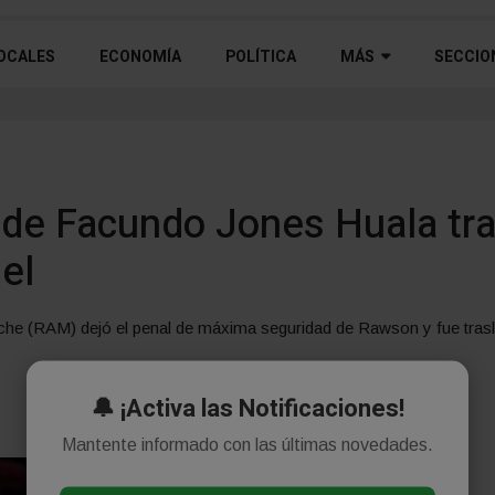
OCALES
ECONOMÍA
POLÍTICA
MÁS
SECCIO
de Facundo Jones Huala tra
el
uche (RAM) dejó el penal de máxima seguridad de Rawson y fue trasl
🔔 ¡Activa las Notificaciones!
Mantente informado con las últimas novedades.