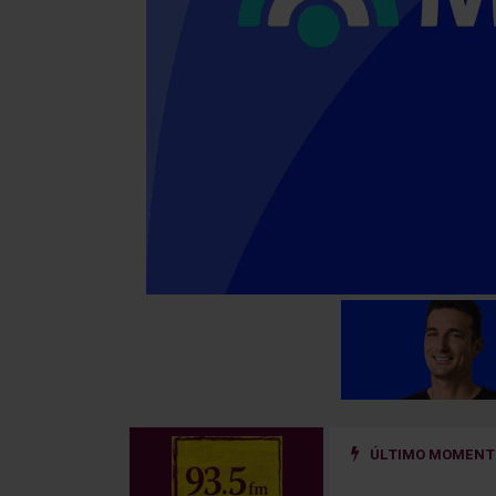
ÚLTIMO MOMENTO
ño golpeado por un hierro que se desprendió de un camión