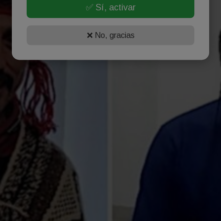
✅ Sí, activar
❌ No, gracias