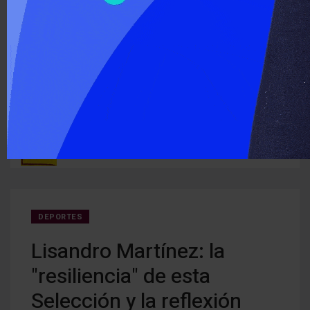
‹
›
ÚLTIMO MOMENTO :
Detectan cocaína oculta en carne que iba a ser entregada a
Cerra
ruguay
detenidos
creci
DEPORTES
Lisandro Martínez: la
"resiliencia" de esta
Selección y la reflexión