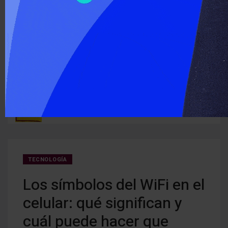
‹
›
ÚLTIMO MOMENTO :
n San
El PAyS presentó un proyecto para crear un sistema de
Detec
prevención del riesgo hidrológico en la cuenca del río Uruguay
deten
TECNOLOGÍA
Los símbolos del WiFi en el
celular: qué significan y
cuál puede hacer que