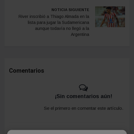
NOTICIA SIGUIENTE
River inscribió a Thiago Almada en la
lista para jugar la Sudamericana
aunque todavía no llegó a la
Argentina
Comentarios
¡Sin comentarios aún!
Se el primero en comentar este artículo.