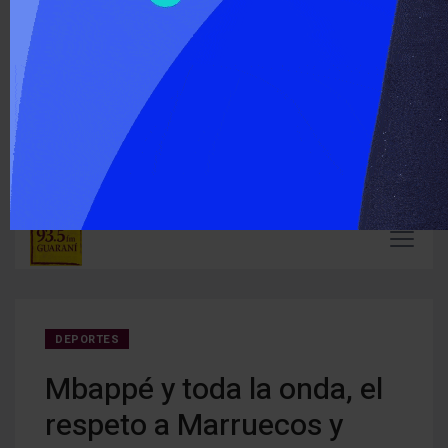
‹
›
ÚLTIMO MOMENTO :
Carlos Arce anticipó que votará en contra de la modificación
En Mi
de la Ley de Tierras
mient
DEPORTES
Mbappé y toda la onda, el
respeto a Marruecos y