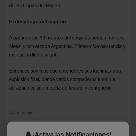
de las Copas del Mundo.
El desahogo del capitán
A partir de los 39 minutos del segundo tiempo, renació
Messi y con él toda Argentina. Primero fue asistencia y
enseguida llegó su gol.
Entonces son más que entendibles sus lágrimas y su
explosión final, donde varios compañeros fueron a
abrazarlo en una mezcla de festejo y contención.
Autor: admin
🔔 ¡Activa las Notificaciones!