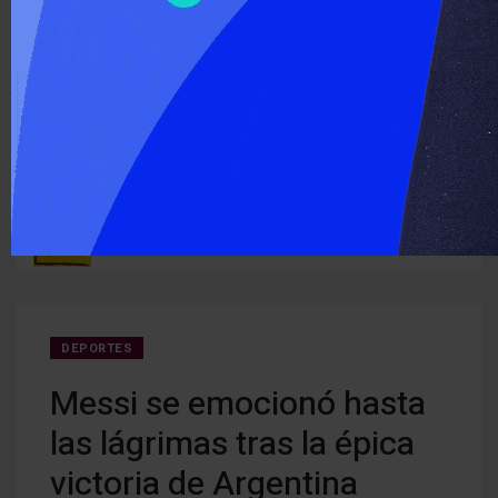
‹
›
ÚLTIMO MOMENTO :
Detectan cocaína oculta en carne que iba a ser entregada a
Cerra
ruguay
detenidos
creci
DEPORTES
Messi se emocionó hasta
las lágrimas tras la épica
victoria de Argentina