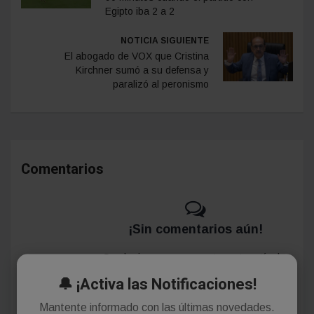
Egipto iba 2 a 2
NOTICIA SIGUIENTE
El abogado de VOX que Cristina
Kirchner sumó a su defensa y
paralizó al peronismo
Comentarios
¡Sin comentarios aún!
Se el primero en comentar este artículo.
🔔 ¡Activa las Notificaciones!
Mantente informado con las últimas novedades.