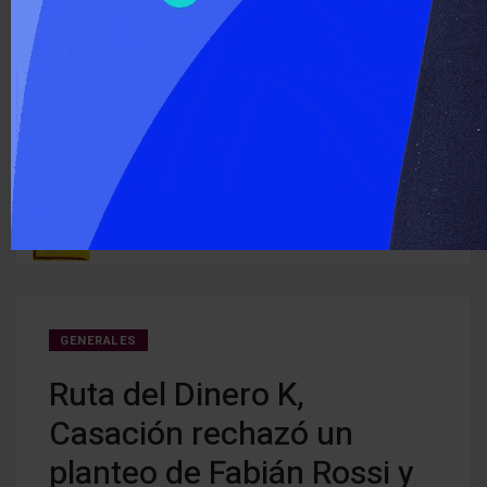
‹
›
ÚLTIMO MOMENTO :
Detectan cocaína oculta en carne que iba a ser entregada a
Cerra
ruguay
detenidos
creci
GENERALES
Ruta del Dinero K,
Casación rechazó un
planteo de Fabián Rossi y