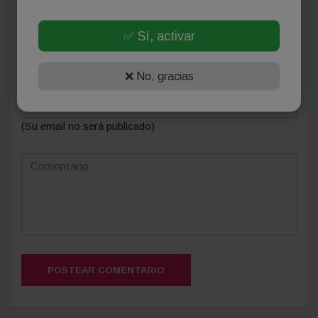
Deja tu comentario
✅ Sí, activar
❌ No, gracias
(Su email no será publicado)
POSTEAR COMENTARIO