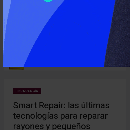
‹
›
ÚLTIMO MOMENTO :
Detectan cocaína oculta en carne que iba a ser entregada a
Cerra
ruguay
detenidos
creci
TECNOLOGÍA
Smart Repair: las últimas
tecnologías para reparar
rayones y pequeños