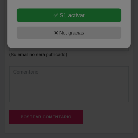
Deja tu comentario
✅ Sí, activar
❌ No, gracias
(Su email no será publicado)
POSTEAR COMENTARIO