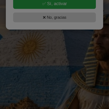
✅ Sí, activar
❌ No, gracias