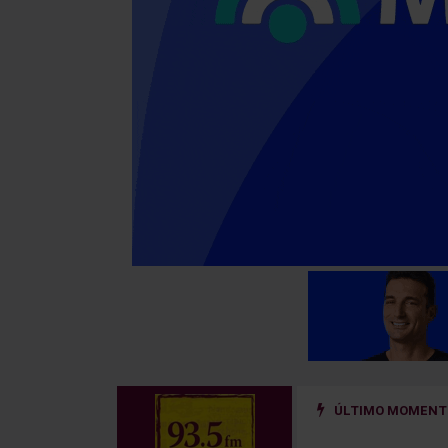
ÚLTIMO MOMENTO
ño golpeado por un hierro que se desprendió de un camión