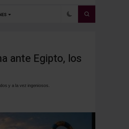
NES
na ante Egipto, los
ados y a la vez ingeniosos.