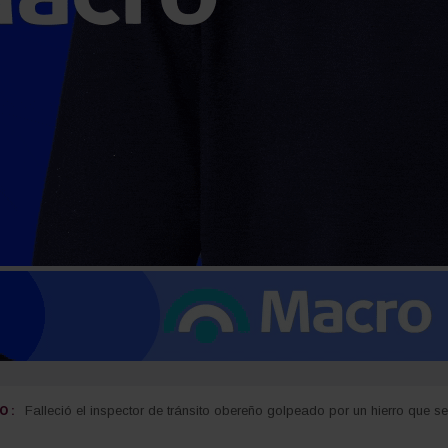
 :
Carlos Arce anticipó que votará en contra de la modificación de la Ley