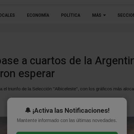
OCALES
ECONOMÍA
POLÍTICA
MÁS
SECCIO
pase a cuartos de la Argenti
ron esperar
 el triunfo de la Selección "Albiceleste", con los gráficos más aloc
🔔 ¡Activa las Notificaciones!
Mantente informado con las últimas novedades.