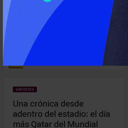
‹
›
ÚLTIMO MOMENTO :
Detectan cocaína oculta en carne que iba a ser entregada a
Cerra
ruguay
detenidos
creci
DEPORTES
Una crónica desde
adentro del estadio: el día
más Qatar del Mundial