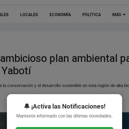
ALES
LOCALES
ECONOMÍA
POLÍTICA
MÁS
 ambicioso plan ambiental p
 Yabotí
la conservación y el desarrollo sostenible en esta región de alta bi
🔔 ¡Activa las Notificaciones!
Mantente informado con las últimas novedades.