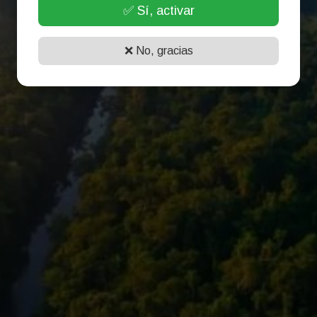
✅ Sí, activar
❌ No, gracias