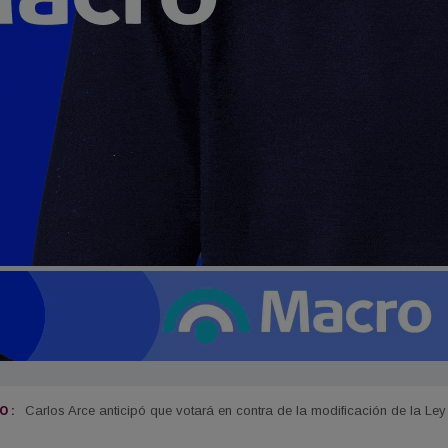
 :
Carlos Arce anticipó que votará en contra de la modificación de la Ley