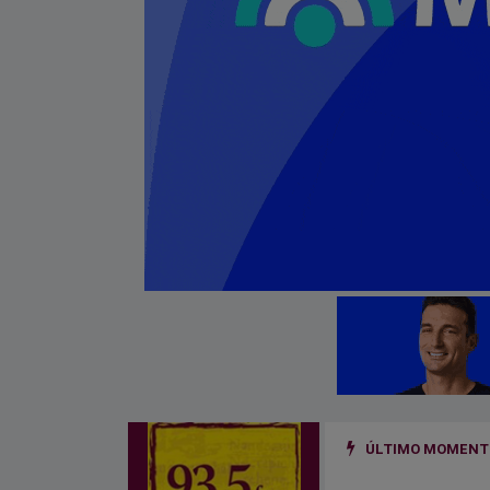
ÚLTIMO MOMENTO
ño golpeado por un hierro que se desprendió de un camión