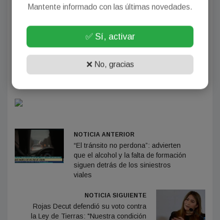
Mantente informado con las últimas novedades.
Consultar el estado del paso antes de viajar
✅ Sí, activar
Las autoridades recordaron que se trata de
una
medida temporaria
, adoptada exclusivamente
❌ No, gracias
por la temporada estival.
NOTICIA ANTERIOR
“El tránsito no perdona”: advierten
que el alcohol y la falta de formación
siguen detrás de los siniestros
viales
NOTICIA SIGUIENTE
Rojas Decut defendió su voto contra
la Ley de Tierras: "Nuestra condición