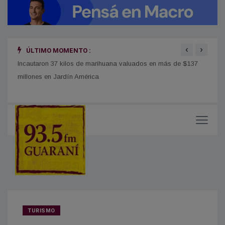
‹
›
ÚLTIMO MOMENTO :
uestra
Incautaron 37 kilos de marihuana valuados en más de $137
La Cá
millones en Jardín América
por p
Taba
TURISMO