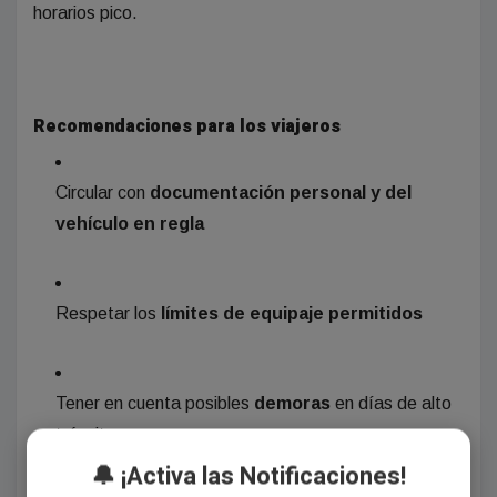
horarios pico.
Recomendaciones para los viajeros
Circular con
documentación personal y del
vehículo en regla
Respetar los
límites de equipaje permitidos
Tener en cuenta posibles
demoras
en días de alto
tránsito
🔔 ¡Activa las Notificaciones!